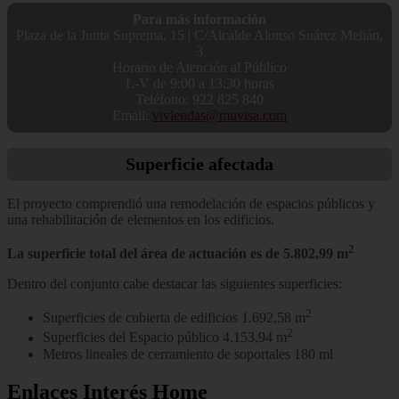
Para más información
Plaza de la Junta Suprema, 15 | C/Alcalde Alonso Suárez Melián,
3
Horario de Atención al Público
L-V de 9:00 a 13:30 horas
Teléfono: 922 825 840
Email:
viviendas@muvisa.com
Superficie
afectada
El proyecto comprendió una remodelación de espacios públicos y
una rehabilitación de elementos en los edificios.
2
La superficie total del área de actuación es de 5.802,99 m
Dentro del conjunto cabe destacar las siguientes superficies:
2
Superficies de cubierta de edificios 1.692,58 m
2
Superficies del Espacio público 4.153,94 m
Metros lineales de cerramiento de soportales 180 ml
Enlaces
Interés Home