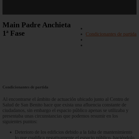
menu
padre anchieta fase1
Main
Padre Anchieta
Objetivos
1ª Fase
Condicionantes de partida
Solución adoptada
Galería
Padre Anchieta | 1ª
Fase
Condicionantes de partida
Al encontrarse el ámbito de actuación ubicado junto al Centro de
Salud de San Benito hace que exista una afluencia constante de
ciudadanos, sin embargo el espacio público apenas se utilizaba y
presentaba unas circunstancias que podemos resumir en los
siguientes puntos:
Deterioro de los edificios debido a la falta de mantenimiento
lo que cualifica negativamente el espacio público, haciéndolo