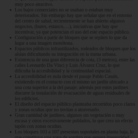
muy poco atractivo.
Los bajos comerciales no se usaban o estaban muy
deteriorados. Sin embargo hay que señalar que en el entorno
del centro de salud, recientemente se han abierto algunos
negocios, (bares, estanco,…), iniciativas que hay que
incentivar, ya que potencian el uso del este espacio público.
Configuración a partir de bloques que se repiten lo que da
lugar a una imagen monótona.
Espacios públicos infrautilizados, rodeados de bloques que los
aíslan dificultando su integración en la trama urbana.
Existencia de una gran diferencia de cota, (3 metros), entre las
calles Leonardo Da Vinci y Luis Álvarez Cruz, lo que
dificulta la accesibilidad y la continuidad espacial.
La accesibilidad es nula desde el pasaje Pablo Casals,
existiendo en el contacto con el mismo un jardín ubicado a
una cota superior a la del pasaje; además por estos jardines
discurre la instalación de evacuación de aguas residuales de
los edificios.
El diseño del espacio público planteaba recorridos poco claros
y zonas ocultas que no invitan a atravesarlo.
Gran cantidad de jardines, algunos sin vegetación o muy
escasa y otros excesivamente poblados, lo que crea un efecto
tapón con zonas ocultas.
Los bloques 103 a 107 presentan soportales en planta baja, lo
que constituye una zona de sombra que genera inseguridad