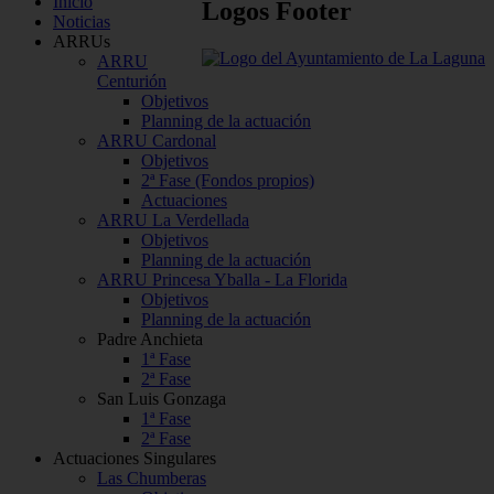
Inicio
Logos
Footer
Noticias
ARRUs
ARRU
Centurión
Objetivos
Planning de la actuación
ARRU Cardonal
Objetivos
2ª Fase (Fondos propios)
Actuaciones
ARRU La Verdellada
Objetivos
Planning de la actuación
ARRU Princesa Yballa - La Florida
Objetivos
Planning de la actuación
Padre Anchieta
1ª Fase
2ª Fase
San Luis Gonzaga
1ª Fase
2ª Fase
Actuaciones Singulares
Las Chumberas