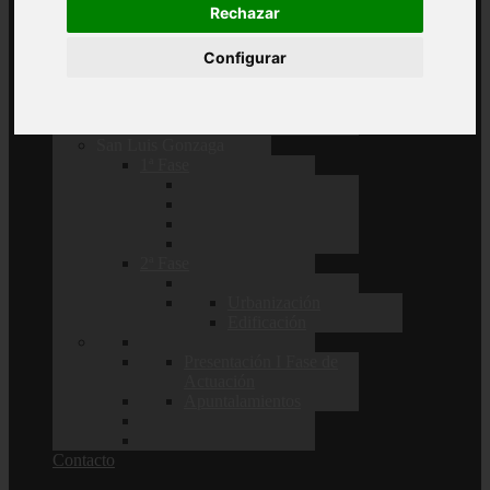
Rechazar
2ª Fase
Configurar
San Luis Gonzaga
1ª Fase
2ª Fase
Urbanización
Edificación
Presentación I Fase de
Actuación
Apuntalamientos
Contacto