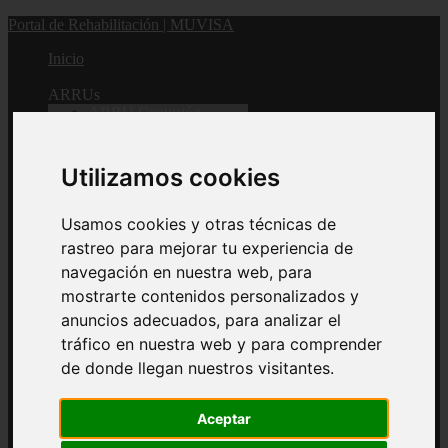
Portal de Rehabilitación | MUVISA
Inicio
ARRUs
ARRU Centurión
ARRU Cardonal
Utilizamos cookies
2ª Fase (Fondos propios)
Usamos cookies y otras técnicas de
ARRU La Verdellada
rastreo para mejorar tu experiencia de
navegación en nuestra web, para
ARRU Princesa Yballa -
mostrarte contenidos personalizados y
La Florida
anuncios adecuados, para analizar el
tráfico en nuestra web y para comprender
Padre Anchieta
de donde llegan nuestros visitantes.
1ª Fase
Aceptar