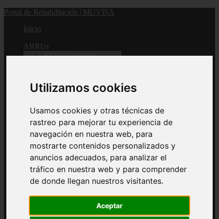
Portal de Rehabilitación | MUVISA
Inicio
ARRUs
ARRU Centurión
ARRU Cardonal
Utilizamos cookies
2ª Fase (Fondos propios)
Usamos cookies y otras técnicas de
ARRU La Verdellada
rastreo para mejorar tu experiencia de
navegación en nuestra web, para
ARRU Princesa Yballa -
mostrarte contenidos personalizados y
La Florida
anuncios adecuados, para analizar el
tráfico en nuestra web y para comprender
Padre Anchieta
de donde llegan nuestros visitantes.
1ª Fase
Aceptar