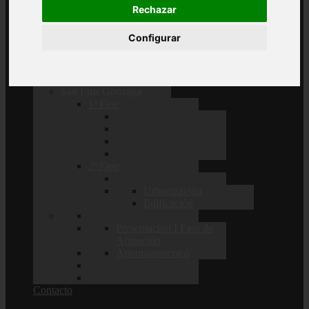
Rechazar
2ª Fase
Configurar
San Luis Gonzaga
1ª Fase
2ª Fase
Urbanización
Edificación
Presentación I Fase de
Actuación
Apuntalamientos
Contacto