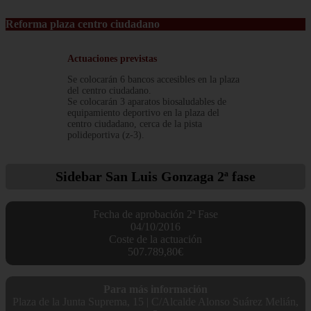
Reforma plaza centro ciudadano
Actuaciones previstas
Se colocarán 6 bancos accesibles en la plaza
del centro ciudadano.
Se colocarán 3 aparatos biosaludables de
equipamiento deportivo en la plaza del
centro ciudadano, cerca de la pista
polideportiva (z-3).
Sidebar
San Luis Gonzaga 2ª fase
Fecha de aprobación 2ª Fase
04/10/2016
Coste de la actuación
507.789,80€
Para más información
Plaza de la Junta Suprema, 15 | C/Alcalde Alonso Suárez Melián,