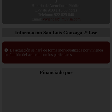
3
Horario de Atención al Público
L-V de 9:00 a 13:30 horas
Teléfono: 922 825 840
Email:
viviendas@muvisa.com
Información
San Luis Gonzaga 2ª fase
La actuación se hará de forma individualizada por vivienda
en función del acuerdo con los particulares
Financiado
por