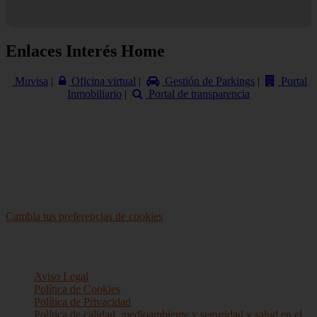
Enlaces
Interés Home
Muvisa
|
Oficina virtual
|
Gestión de Parkings
|
Portal
Inmobiliario
|
Portal de transparencia
Cambiar
cookie preferences
Cambia tus preferencias de cookies
Menu
footer
Aviso Legal
Política de Cookies
Política de Privacidad
Política de calidad, medioambiente y seguridad y salud en el