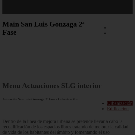
menu
san luis gonzaga 2 fase
Main
San Luis Gonzaga 2ª
Objetivos
Fase
Actuaciones
San Luis Gonzaga | 2ª Fase
Menu
Actuaciones SLG interior
Actuación San Luis Gonzaga 2ª fase - Urbanización
Urbanización
Edificación
Dentro de la linea de mejora urbana se pretende llevar a cabo la
recualificación de los espacios libres tratando de mejorar la calidad
de vida de los habitantes del ámbito y fomentando el uso