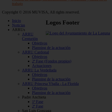
trabajo
Copyright © 2016 MUVISA, All rights reserved.
Inicio
Logos
Footer
Noticias
ARRUs
ARRU
Centurión
Objetivos
Planning de la actuación
ARRU Cardonal
Objetivos
2ª Fase (Fondos propios)
Actuaciones
ARRU La Verdellada
Objetivos
Planning de la actuación
ARRU Princesa Yballa - La Florida
Objetivos
Planning de la actuación
Padre Anchieta
1ª Fase
2ª Fase
San Luis Gonzaga